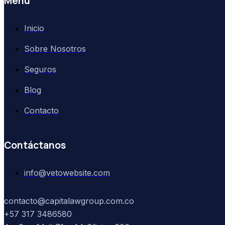
Menú
Inicio
Sobre Nosotros
Seguros
Blog
Contacto
Contáctanos
info@vetowebsite.com
contacto@capitalawgroup.com.co
+57 317 3486580