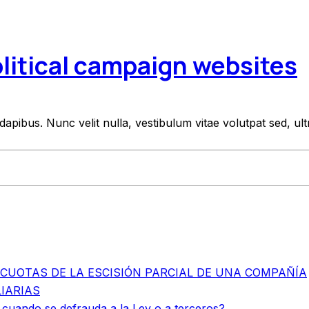
olitical campaign websites
apibus. Nunc velit nulla, vestibulum vitae volutpat sed, ultr
 CUOTAS DE LA ESCISIÓN PARCIAL DE UNA COMPAÑÍA
IARIAS
 cuando se defrauda a la Ley o a terceros?