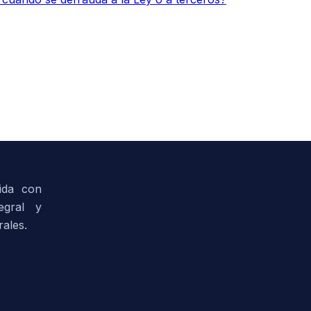
ida con
tegral y
ales.