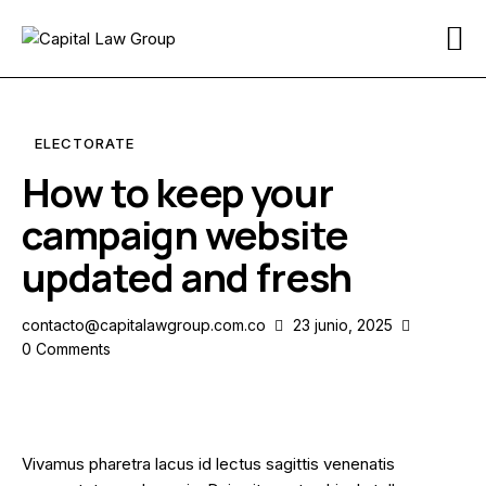
Inicio
Sobre Nosotros
ELECTORATE
Servicios
How to keep your
campaign website
Blog
updated and fresh
Contacto
contacto@capitalawgroup.com.co
23 junio, 2025
0
Comments
Vivamus pharetra lacus id lectus sagittis venenatis